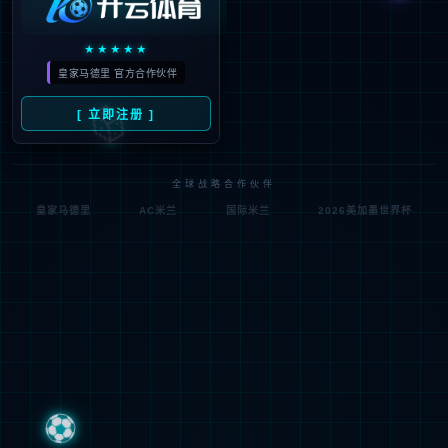
m
李虎 0531-83126624
ile
米
张昊睿 0531-55820677
乐
动
邢盈 0531-55820612
态
井维洲 0531-55820837
产
品
非生产类供应商管理
中
心
张洪峰 0531-83129021
可
谭红岩 0531-83129023
持
研发类供应商管理
续
发
展
李金花 0531-55820602