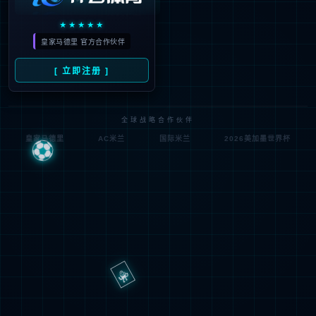
剂及原料药远销欧洲、北美、日本、澳大利
亚、南非、南美、印度等110多个国家和地
m
区。与Pfizer、Novartis、Teva、Sandoz、Mylan
ile
等世界知名企业建立了良好的合作关系。优质
米
的产品、高效的管理以及良好的声誉，为公司
乐
产品赢得了更为广阔的国际市场。
动
近几年，mile米乐制药出口额连续多年高速攀
态
升。从“引进来”到“走出去”，mile米乐制药的
国际化步伐扎实有力。未来，mile米乐制药将
持续向医药产业价值链最高端迈进，立志成为
产
有全球影响力的世界级制药企业，在“为人类
品
健康保驾护航”中发挥更大作用。
中
心
可
持
续
发
展